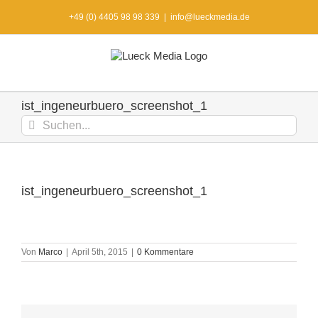
Zum
+49 (0) 4405 98 98 339
|
info@lueckmedia.de
Inhalt
springen
ist_ingeneurbuero_screenshot_1
Suche
nach:
ist_ingeneurbuero_screenshot_1
Von
Marco
|
April 5th, 2015
|
0 Kommentare