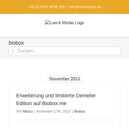
Zum
+49 (0) 4405 98 98 339
|
info@lueckmedia.de
Inhalt
springen
biobox
Suche
nach:
November 2013
Erweiterung und limitierte Demeter
Edition auf Biobox.me
Von
Marco
|
November 17th, 2013
|
Biobox