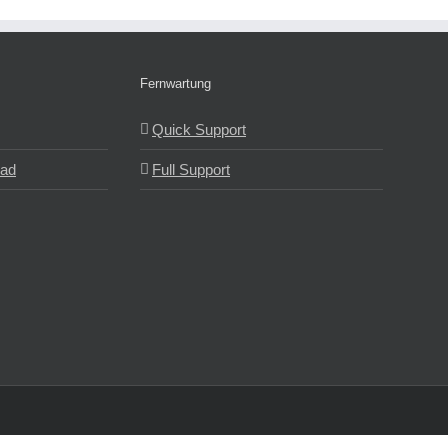
Fernwartung
Quick Support
ad
Full Support